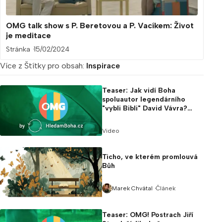
OMG talk show s P. Beretovou a P. Vacíkem: Život
je meditace
Stránka
15/02/2024
Více z Štítky pro obsah:
Inspirace
Teaser: Jak vidí Boha
spoluautor legendárního
"vybli Bibli" David Vávra?
Sledujte 6. díl OMG!
Video
Ticho, ve kterém promlouvá
Bůh
Článek
Marek Chvátal
Teaser: OMG! Postrach Jiří