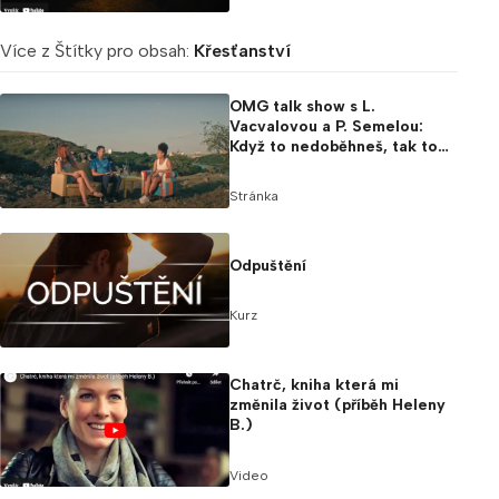
Více z Štítky pro obsah:
Křesťanství
OMG talk show s L.
Vacvalovou a P. Semelou:
Když to nedoběhneš, tak to
prostě dojdeš
Stránka
Odpuštění
Kurz
Chatrč, kniha která mi
změnila život (příběh Heleny
B.)
Video