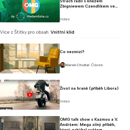
Strach řádil s knězem
Zbigniewem Czendlikem ve
2. díle OMG.
Video
Více z Štítky pro obsah:
Vnitřní klid
Co nezmizí?
Článek
Marek Chvátal
Život na hraně (příběh Libora)
Video
OMG talk show s Kazmou a V.
Andršem: Mega silný příběh,
který zahýbal světem