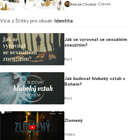
Článek
Marek Chvátal
Více z Štítky pro obsah:
Identita
Jak se vyrovnat se sexuálním
zneužitím?
Kurz
Jak budovat hluboký vztah s
Bohem?
Kurz
Zlomený
Video