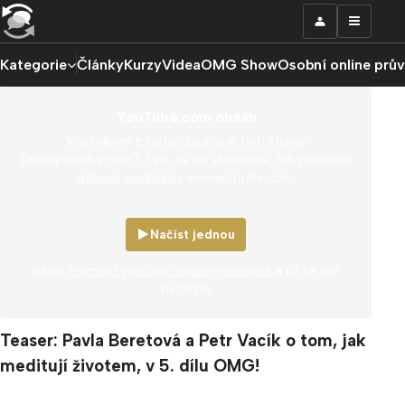
Kategorie
Články
Kurzy
Videa
OMG Show
Osobní online prů
YouTube.com obsah
Vlastníkem tohoto obsahu je třetí strana
(www.youtube.com). Tím, že ho shlédnete, tak přijímáte
smluvní podmínky
www.youtube.com.
Načíst jednou
nebo
Přijmout všechny soubory cookies
a už se mě
neptejte
Teaser: Pavla Beretová a Petr Vacík o tom, jak
meditují životem, v 5. dílu OMG!