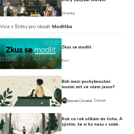
Stránka
Více z Štítky pro obsah:
Modlitba
Zkus se modlit
Kurz
Bůh mezi pochybnostmi:
musím mít ve všem jasno?
Článek
Marek Chvátal
Rok co rok utíkám do ticha. A
zjistím, že si ho nesu v sobě.