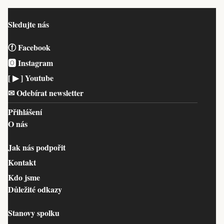
Sledujte nás
ⓕ Facebook
🅾 Instagram
[ ▶︎ ] Youtube
✉︎ Odebírat newsletter
Přihlášení
O nás
Jak nás podpořit
Kontakt
Kdo jsme
Důležité odkazy
Stanovy spolku