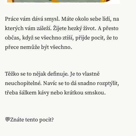
Práce vám dává smysl. Máte okolo sebe lidi, na
kterých vám záleží. Žijete hezký život. A přesto
občas, když se všechno ztiší, přijde pocit, že to
přece nemůže být všechno.
Těžko se to nějak definuje. Je to vlastně
neuchopitelné. Navíc se to dá snadno rozptýlit,
třeba šálkem kávy nebo krátkou smskou.
💬Znáte tento pocit?