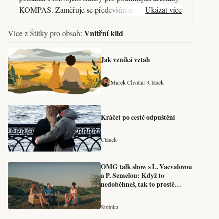
KOMPAS. Zaměřuje se především na propojování
Ukázat více
lidí, služeb a vytváření synergie mezi existujícími
Vnitřní klid
Více z Štítky pro obsah:
projekty.
Jak vzniká vztah
Marek Chvátal
Článek
Kráčet po cestě odpuštění
Článek
OMG talk show s L. Vacvalovou
a P. Semelou: Když to
nedoběhneš, tak to prostě
dojdeš
Stránka