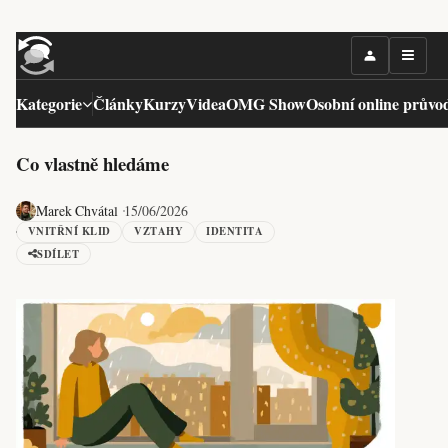
Kategorie
Články
Kurzy
Videa
OMG Show
Osobní online průvo
Co vlastně hledáme
Marek Chvátal
15/06/2026
VNITŘNÍ KLID
VZTAHY
IDENTITA
SDÍLET