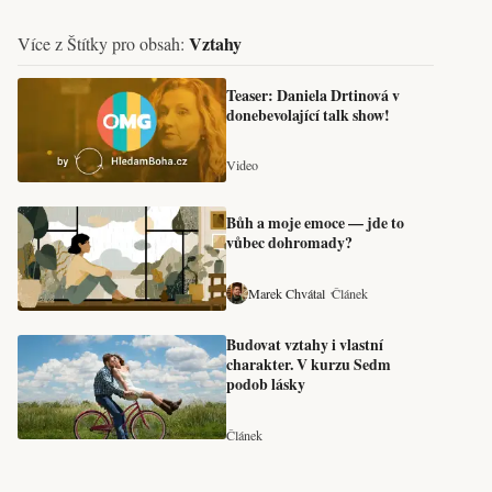
Vztahy
Více z Štítky pro obsah:
Teaser: Daniela Drtinová v
donebevolající talk show!
Video
Bůh a moje emoce — jde to
vůbec dohromady?
Marek Chvátal
Článek
Budovat vztahy i vlastní
charakter. V kurzu Sedm
podob lásky
Článek