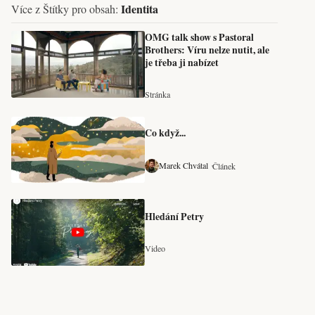
Identita
Více z Štítky pro obsah:
OMG talk show s Pastoral
Brothers: Víru nelze nutit, ale
je třeba ji nabízet
Stránka
Co když...
Marek Chvátal
Článek
Hledání Petry
Video