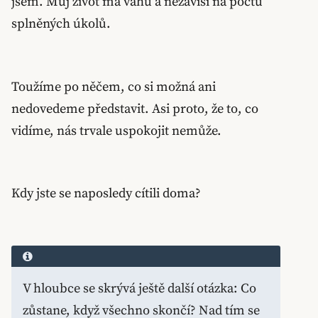
jsem. Můj život má váhu a nezávisí na počtu
splněných úkolů.
Toužíme po něčem, co si možná ani
nedovedeme představit. Asi proto, že to, co
vidíme, nás trvale uspokojit nemůže.
Kdy jste se naposledy cítili doma?
V hloubce se skrývá ještě další otázka: Co
zůstane, když všechno skončí? Nad tím se