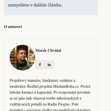
zamyslíme v dalším článku.
O autorovi
Marek Chvátal
Projektový manažer, fundraiser, redaktor a
moderátor. Ředitel projektu HledamBoha.cz. Prošel
řeholní formací u kapucínů. Po rozpoznání povolání
se už jako laik věnoval tvorbě náboženských a
vzdělávacích pořadů na Radiu Proglas. Poté
pomáhal s rozvojem služby pro podnikající křesťany