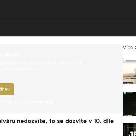
Více 
m obsah
.youtube.com). Tím, že ho shlédnete, tak
y
www.youtube.com.
ednou
cookies
a už se mě neptejte
váru nedozvíte, to se dozvíte v 10. díle