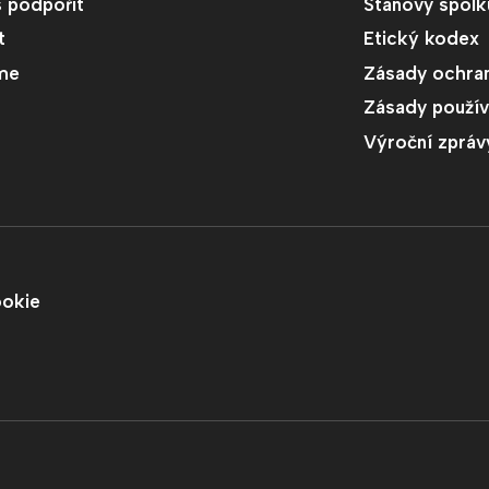
s podpořit
Stanovy spolk
t
Etický kodex
me
Zásady ochran
Zásady použív
Výroční zpráv
ookie