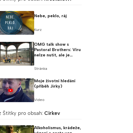
Nebe, peklo, ráj
Kurz
OMG talk show s
Pastoral Brothers: Víru
nelze nutit, ale je
třeba ji nabízet
Stránka
Moje životní hledání
(příběh Jirky)
Video
z Štítky pro obsah:
Církev
Alkoholismus, krádeže,