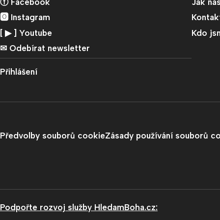
ⓕ Facebook
Jak ná
🅾 Instagram
Kontak
[ ▶︎ ] Youtube
Kdo js
✉︎ Odebírat newsletter
Přihlášení
Předvolby souborů cookie
Zásady používání souborů c
Podpořte rozvoj služby HledamBoha.cz: