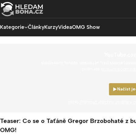
Kategorie
Články
Kurzy
Videa
OMG Show
YouTube.co
Vlastníkem tohoto obsahu je třetí strana (www
přijímáte
smluvní podmínk
Načíst j
nebo
Přijmout všechny soubory 
Teaser: Co se o Taťáně Gregor Brzobohaté z bul
OMG!