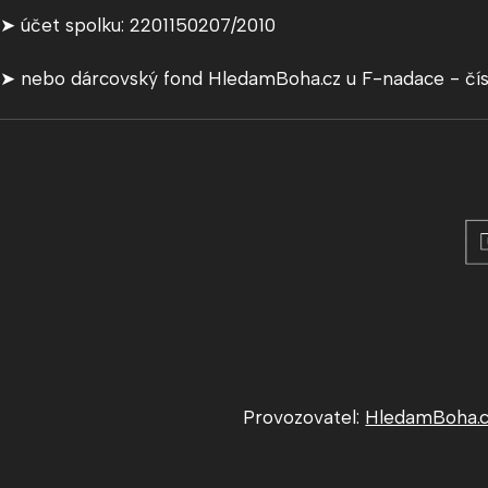
➤ účet spolku: 2201150207/2010
➤ nebo dárcovský fond HledamBoha.cz u F-nadace - čí
Provozovatel:
HledamBoha.cz