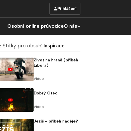
Přihlášení
Osobní online průvodce
O nás
z Štítky pro obsah:
Inspirace
Život na hraně (příběh
Libora)
Video
Dobrý Otec
Video
Ježíš - příběh naděje?