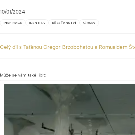
10/01/2024
INSPIRACE
IDENTITA
KŘESŤANSTVÍ
CÍRKEV
Celý díl s Taťánou Gregor Brzobohatou a Romualdem Š
Může se vám také líbit: