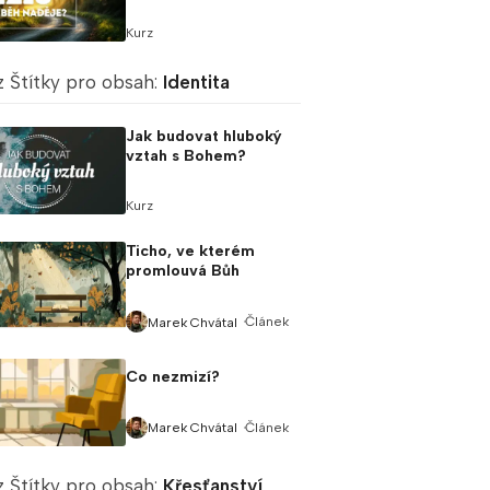
Kurz
z Štítky pro obsah:
Identita
Jak budovat hluboký
vztah s Bohem?
Kurz
Ticho, ve kterém
promlouvá Bůh
Článek
Marek Chvátal
Co nezmizí?
Článek
Marek Chvátal
z Štítky pro obsah:
Křesťanství