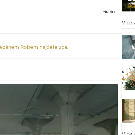
SDÍLET
Více 
těpánem Robem najdete zde.
Více 