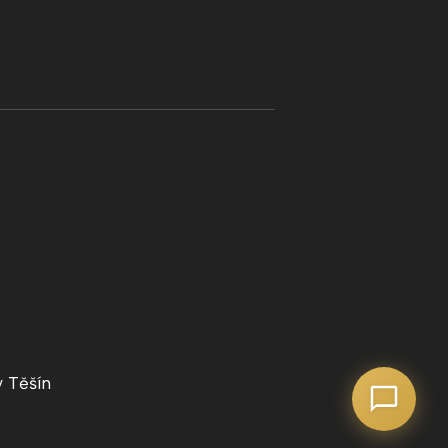
ý Těšín