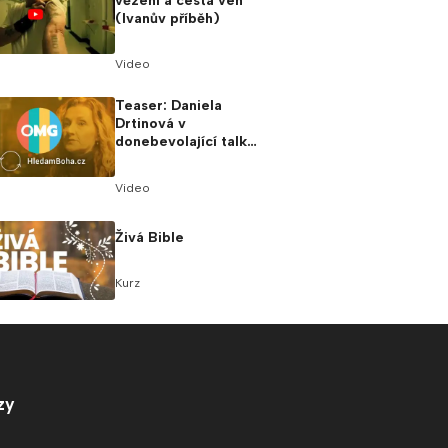
vězení a cesta ven
(Ivanův příběh)
Video
Teaser: Daniela
Drtinová v
donebevolající talk
show!
Video
Živá Bible
Kurz
zy