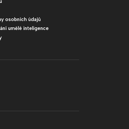
u
y osobních údajů
ání umělé inteligence
y