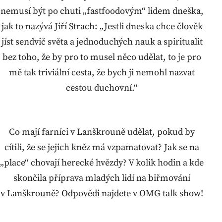
nemusí být po chuti „fastfoodovým“ lidem dneška,
jak to nazývá Jiří Strach: „Jestli dneska chce člověk
jíst sendvič světa a jednoduchých nauk a spiritualit
bez toho, že by pro to musel něco udělat, to je pro
mě tak triviální cesta, že bych ji nemohl nazvat
cestou duchovní.“
Co mají farníci v Lanškrouně udělat, pokud by
cítili, že se jejich kněz má vzpamatovat? Jak se na
„place“ chovají herecké hvězdy? V kolik hodin a kde
skončila příprava mladých lidí na biřmování
v Lanškrouně? Odpovědi najdete v OMG talk show!