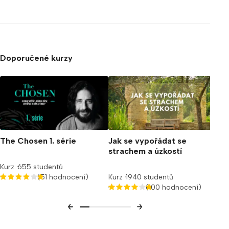
Doporučené kurzy
Jež
Kur
The Chosen 1. série
Jak se vypořádat se
strachem a úzkostí
Kurz
655 studentů
(51 hodnocení)
Kurz
1940 studentů
(100 hodnocení)