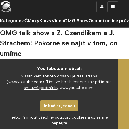
Kategorie
Články
Kurzy
Videa
OMG Show
Osobní online prů
OMG talk show s Z. Czendlikem a J.
Strachem: Pokorně se najít v tom, co
umíme
YouTube.com obsah
Vlastníkem tohoto obsahu je třetí strana
(www.youtube.com). Tím, že ho shlédnete, tak přijímáte
smluvní podmínky
www.youtube.com.
Načíst jednou
nebo
Přijmout všechny soubory cookies
a už se mě
neptejte