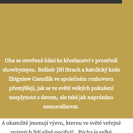
Oba se otevřeně hlásí ke křesťanství v prostředí
showbyznysu. Režisér Jiří Strach a katolický kněz
Zbigniew Czendlik ve společném rozhovoru
přemýšlejí, jak se ve světě velkých pokušení
nesplynout s davem, ale také jak naprázdno
nemoralizovat.
A okamžitě jmenují výzvu, kterou ve světě veřejně
známých lidí silně pociťují: „Pýcha je velké