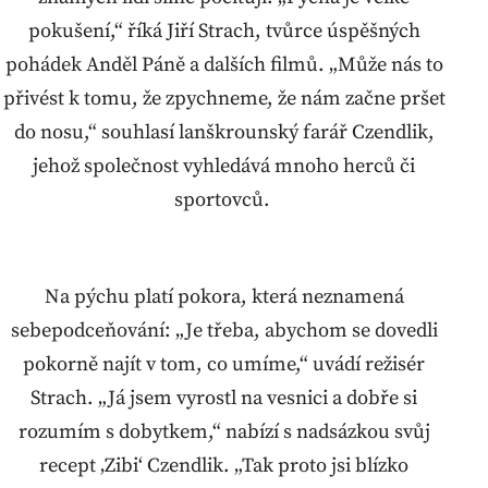
pokušení,“ říká Jiří Strach, tvůrce úspěšných
pohádek Anděl Páně a dalších filmů. „Může nás to
přivést k tomu, že zpychneme, že nám začne pršet
do nosu,“ souhlasí lanškrounský farář Czendlik,
jehož společnost vyhledává mnoho herců či
sportovců.
Na pýchu platí pokora, která neznamená
sebepodceňování: „Je třeba, abychom se dovedli
pokorně najít v tom, co umíme,“ uvádí režisér
Strach. „Já jsem vyrostl na vesnici a dobře si
rozumím s dobytkem,“ nabízí s nadsázkou svůj
recept ‚Zibi‘ Czendlik. „Tak proto jsi blízko