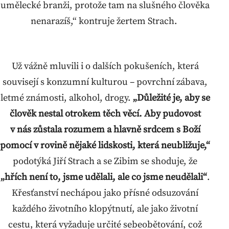
umělecké branži, protože tam na slušného člověka
nenarazíš,“ kontruje žertem Strach.
Už vážně mluvili i o dalších pokušeních, která
souvisejí s konzumní kulturou – povrchní zábava,
letmé známosti, alkohol, drogy.
„Důležité je, aby se
člověk nestal otrokem těch věcí. Aby pudovost
v nás zůstala rozumem a hlavně srdcem s Boží
pomocí v rovině nějaké lidskosti, která neubližuje,“
podotýká Jiří Strach a se Zibim se shoduje, že
„hřích není to, jsme udělali, ale co jsme neudělali“
.
Křesťanství nechápou jako přísné odsuzování
každého životního klopýtnutí, ale jako životní
cestu, která vyžaduje určité sebeobětování, což