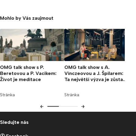
Mohlo by Vás zaujmout
OM
Drt
Svě
uh
Str
OMG talk show s P.
OMG talk show s A.
Beretovou a P. Vacíkem:
Vinczeovou a J. Špilarem:
Život je meditace
Ta největší výzva je zůstat
věrný sobě
Stránka
Stránka
Sledujte nás