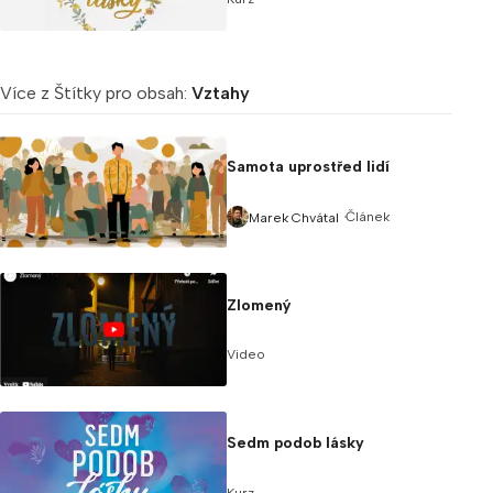
Více z Štítky pro obsah:
Vztahy
Samota uprostřed lidí
Článek
Marek Chvátal
Zlomený
Video
Sedm podob lásky
Kurz