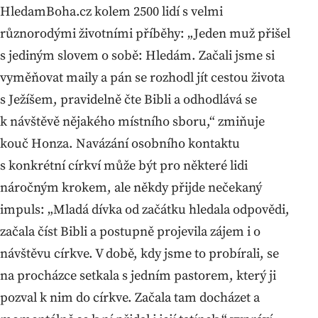
HledamBoha.cz kolem 2500 lidí s velmi
různorodými životními příběhy: „Jeden muž přišel
s jediným slovem o sobě: Hledám. Začali jsme si
vyměňovat maily a pán se rozhodl jít cestou života
s Ježíšem, pravidelně čte Bibli a odhodlává se
k návštěvě nějakého místního sboru,“ zmiňuje
kouč Honza. Navázání osobního kontaktu
s konkrétní církví může být pro některé lidi
náročným krokem, ale někdy přijde nečekaný
impuls: „Mladá dívka od začátku hledala odpovědi,
začala číst Bibli a postupně projevila zájem i o
návštěvu církve. V době, kdy jsme to probírali, se
na procházce setkala s jedním pastorem, který ji
pozval k nim do církve. Začala tam docházet a