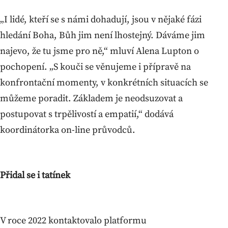
„I lidé, kteří se s námi dohadují, jsou v nějaké fázi
hledání Boha, Bůh jim není lhostejný. Dáváme jim
najevo, že tu jsme pro ně,“ mluví Alena Lupton o
pochopení. „S kouči se věnujeme i přípravě na
konfrontační momenty, v konkrétních situacích se
můžeme poradit. Základem je neodsuzovat a
postupovat s trpělivostí a empatií,“ dodává
koordinátorka on-line průvodců.
Přidal se i tatínek
V roce 2022 kontaktovalo platformu