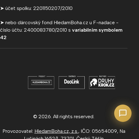
➤ účet spolku: 2201150207/2010
➤ nebo dárcovský fond HledamBoha.cz u F-nadace -
číslo účtu: 2400083780/2010 s
variabilním symbolem
42
© 2026. All rights reserved.
Provozovatel:
HledamBoha.cz, z.s.
, IČO: 05654009, Na
Lučinách 1652/1, 73701, Český Těšín