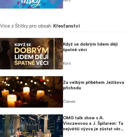
Více z Štítky pro obsah:
Křesťanství
Když se dobrým lidem dějí
špatné věci
Kurz
Za velkým příběhem Ježíšova
příchodu
Článek
OMG talk show s A.
Vinczeovou a J. Špilarem: Ta
největší výzva je zůstat věrný
sobě