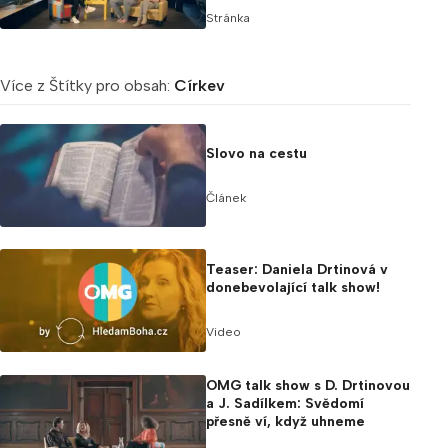
Stránka
Více z Štítky pro obsah:
Církev
Slovo na cestu
Článek
Teaser: Daniela Drtinová v
donebevolající talk show!
Video
OMG talk show s D. Drtinovou
a J. Sadílkem: Svědomí
přesně ví, když uhneme