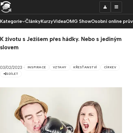
Kategorie
Články
Kurzy
Videa
OMG Show
Osobní online prů
K životu s Ježíšem přes hádky. Nebo s jediným
slovem
03/02/2023
INSPIRACE
VZTAHY
KŘESŤANSTVÍ
CÍRKEV
SDÍLET