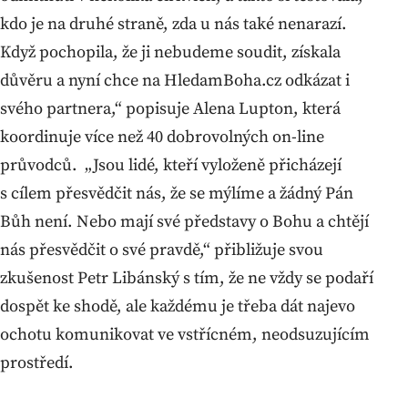
kdo je na druhé straně, zda u nás také nenarazí.
Když pochopila, že ji nebudeme soudit, získala
důvěru a nyní chce na HledamBoha.cz odkázat i
svého partnera,“ popisuje Alena Lupton, která
koordinuje více než 40 dobrovolných on-line
průvodců. „Jsou lidé, kteří vyloženě přicházejí
s cílem přesvědčit nás, že se mýlíme a žádný Pán
Bůh není. Nebo mají své představy o Bohu a chtějí
nás přesvědčit o své pravdě,“ přibližuje svou
zkušenost Petr Libánský s tím, že ne vždy se podaří
dospět ke shodě, ale každému je třeba dát najevo
ochotu komunikovat ve vstřícném, neodsuzujícím
prostředí.