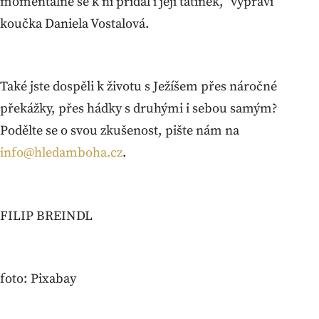
momentálně se k ní přidal i její tatínek,“ vypráví
koučka Daniela Vostalová.
Také jste dospěli k životu s Ježíšem přes náročné
překážky, přes hádky s druhými i sebou samým?
Podělte se o svou zkušenost, pište nám na
info@hledamboha.cz
.
FILIP BREINDL
foto: Pixabay