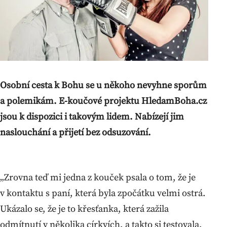
Osobní cesta k Bohu se u někoho nevyhne sporům
a polemikám. E-koučové projektu HledamBoha.cz
jsou k dispozici i takovým lidem. Nabízejí jim
naslouchání a přijetí bez odsuzování.
„Zrovna teď mi jedna z kouček psala o tom, že je
v kontaktu s paní, která byla zpočátku velmi ostrá.
Ukázalo se, že je to křesťanka, která zažila
odmítnutí v několika církvích, a takto si testovala,