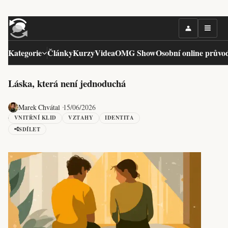
Kategorie
Články
Kurzy
Videa
OMG Show
Osobní online průvo
Láska, která není jednoduchá
Marek Chvátal
15/06/2026
VNITŘNÍ KLID
VZTAHY
IDENTITA
SDÍLET