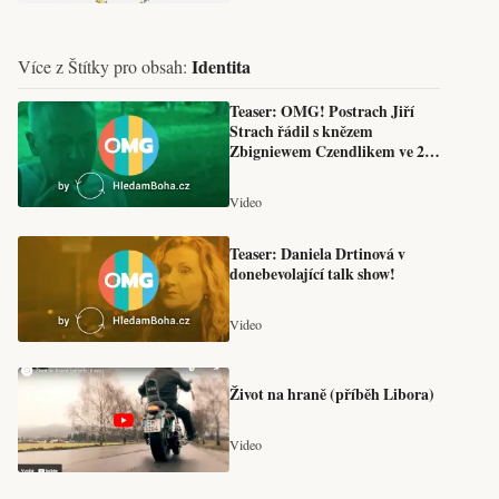
Identita
Více z Štítky pro obsah:
Teaser: OMG! Postrach Jiří
Strach řádil s knězem
Zbigniewem Czendlikem ve 2.
díle OMG.
Video
Teaser: Daniela Drtinová v
donebevolající talk show!
Video
Život na hraně (příběh Libora)
Video