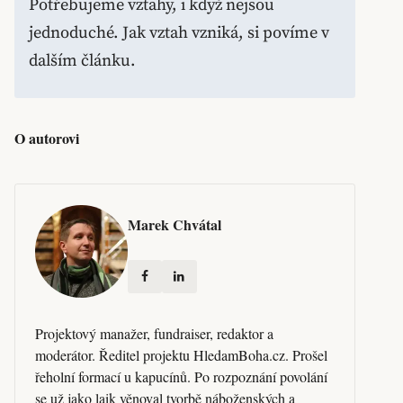
Potřebujeme vztahy, i když nejsou
jednoduché. Jak vztah vzniká, si povíme v
dalším článku.
O autorovi
Marek Chvátal
Projektový manažer, fundraiser, redaktor a
moderátor. Ředitel projektu HledamBoha.cz. Prošel
řeholní formací u kapucínů. Po rozpoznání povolání
se už jako laik věnoval tvorbě náboženských a