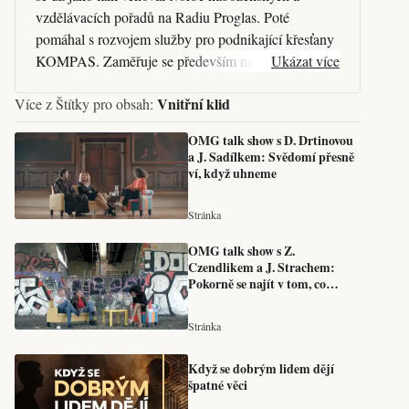
vzdělávacích pořadů na Radiu Proglas. Poté
pomáhal s rozvojem služby pro podnikající křesťany
KOMPAS. Zaměřuje se především na propojování
Ukázat více
lidí, služeb a vytváření synergie mezi existujícími
Vnitřní klid
Více z Štítky pro obsah:
projekty.
OMG talk show s D. Drtinovou
a J. Sadílkem: Svědomí přesně
ví, když uhneme
Stránka
OMG talk show s Z.
Czendlikem a J. Strachem:
Pokorně se najít v tom, co
umíme
Stránka
Když se dobrým lidem dějí
špatné věci