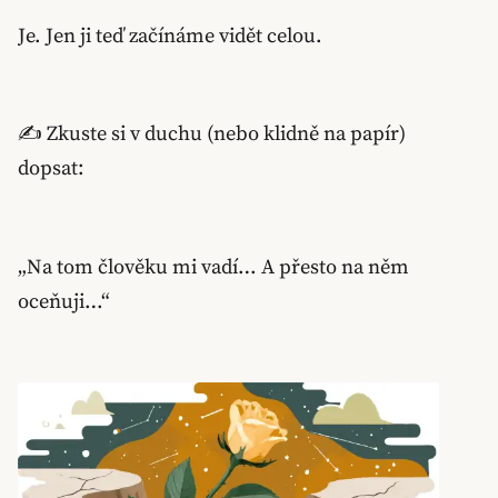
Je. Jen ji teď začínáme vidět celou.
✍️ Zkuste si v duchu (nebo klidně na papír)
dopsat:
„Na tom člověku mi vadí… A přesto na něm
oceňuji…“