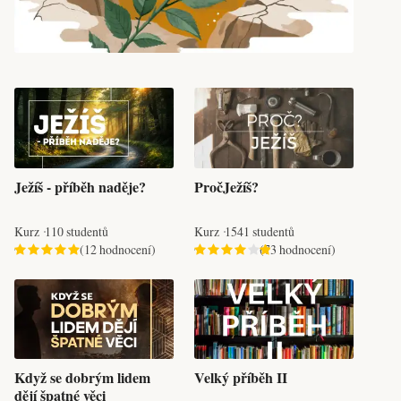
Ježíš - příběh naděje?
PročJežíš?
Kurz
110 studentů
Kurz
1541 studentů
(12 hodnocení)
(73 hodnocení)
Když se dobrým lidem
Velký příběh II
dějí špatné věci