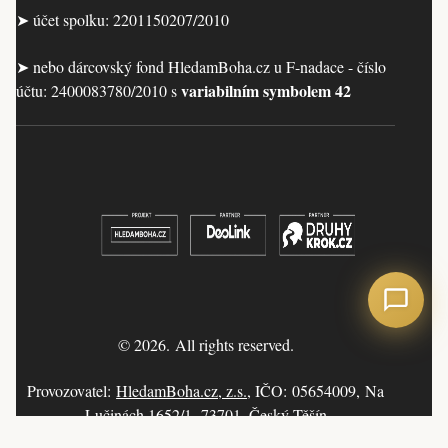
➤ účet spolku: 2201150207/2010
➤ nebo dárcovský fond HledamBoha.cz u F-nadace - číslo
variabilním symbolem 42
účtu: 2400083780/2010 s
© 2026. All rights reserved.
Provozovatel:
HledamBoha.cz, z.s.
, IČO: 05654009, Na
Lučinách 1652/1, 73701, Český Těšín