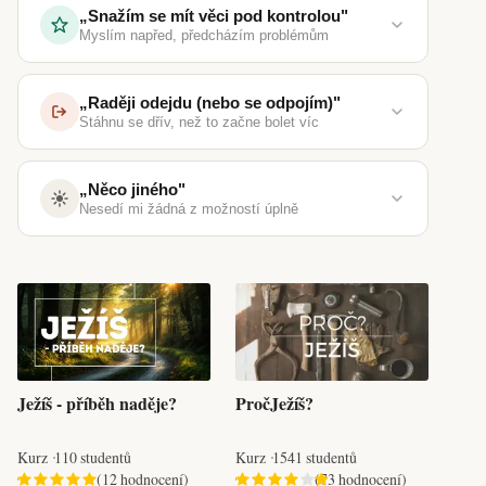
„Snažím se mít věci pod kontrolou"
Myslím napřed, předcházím problémům
„Raději odejdu (nebo se odpojím)"
Stáhnu se dřív, než to začne bolet víc
„Něco jiného"
Nesedí mi žádná z možností úplně
Ježíš - příběh naděje?
PročJežíš?
Kurz
110 studentů
Kurz
1541 studentů
(12 hodnocení)
(73 hodnocení)