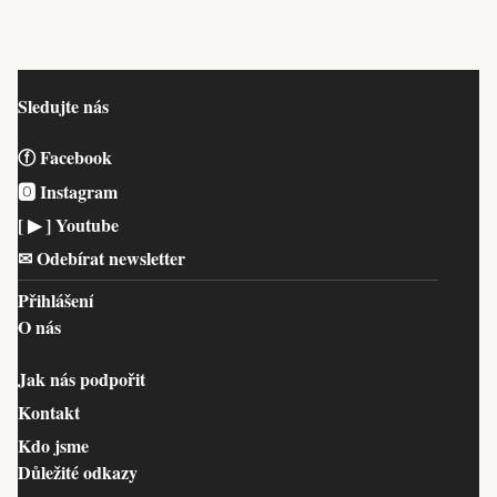
Sledujte nás
ⓕ Facebook
🅾 Instagram
[ ▶︎ ] Youtube
✉︎ Odebírat newsletter
Přihlášení
O nás
Jak nás podpořit
Kontakt
Kdo jsme
Důležité odkazy