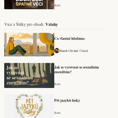
Kurz
Vztahy
Více z Štítky pro obsah:
Co vlastně hledáme
Marek Chvátal
Článek
Jak se vyrovnat se sexuálním
zneužitím?
Kurz
Pět jazyků lásky
Kurz