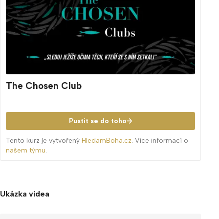
The Chosen Club
Pustit se do toho
Tento kurz je vytvořený
HledamBoha.cz
. Více informací o
našem týmu
.
Ukázka videa