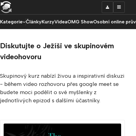
Kategorie
Články
Kurzy
Videa
OMG Show
Osobní online prů
Diskutujte o Ježíši ve skupinovém
videohovoru
Skupinový kurz nabízí živou a inspirativní diskuzi
- během video rozhovoru přes google meet se
budete moci podělit o své myšlenky z
jednotlivých epizod s dalšími účastníky.