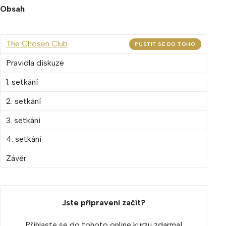
Obsah
The Chosen Club
PUSTIT SE DO TOHO
Pravidla diskuze
1. setkání
2. setkání
3. setkání
4. setkání
Závěr
Jste připraveni začít?
Přihlaste se do tohoto online kurzu zdarma!