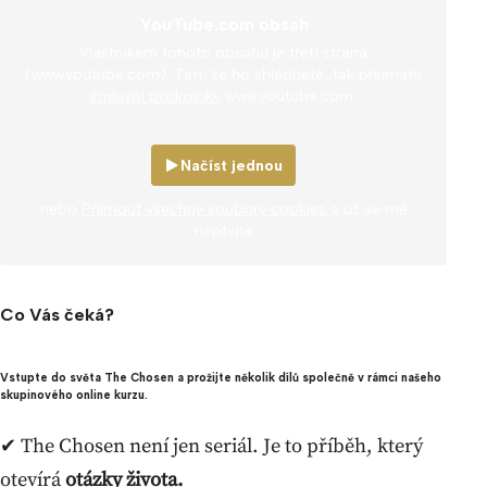
YouTube.com obsah
Vlastníkem tohoto obsahu je třetí strana
(www.youtube.com). Tím, že ho shlédnete, tak přijímáte
smluvní podmínky
www.youtube.com.
Načíst jednou
nebo
Přijmout všechny soubory cookies
a už se mě
neptejte
Co Vás čeká?
Vstupte do světa The Chosen a prožijte několik dílů společně v rámci našeho
skupinového online kurzu.
✔ The Chosen není jen seriál. Je to příběh, který
otevírá
otázky života.