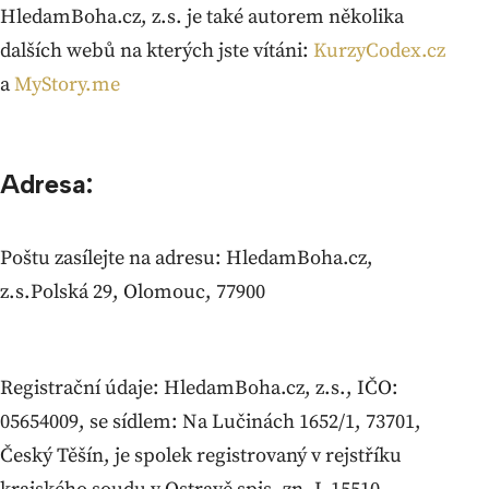
HledamBoha.cz, z.s. je také autorem několika
dalších webů na kterých jste vítáni:
KurzyCodex.cz
a
MyStory.me
Adresa:
Poštu zasílejte na adresu: HledamBoha.cz,
z.s.Polská 29, Olomouc, 77900
Registrační údaje: HledamBoha.cz, z.s., IČO:
05654009, se sídlem: Na Lučinách 1652/1, 73701,
Český Těšín, je spolek registrovaný v rejstříku