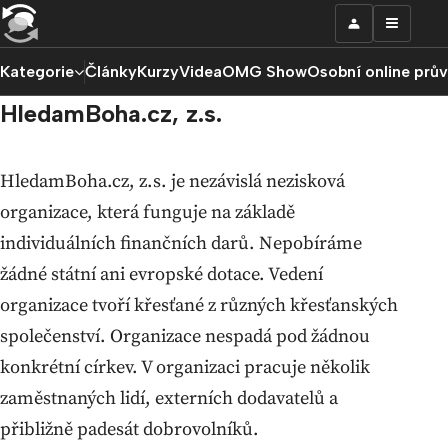
Kategorie
Články
Kurzy
Videa
OMG Show
Osobní online prů
HledamBoha.cz, z.s.
HledamBoha.cz, z.s. je nezávislá nezisková
organizace, která funguje na základě
individuálních finančních darů. Nepobíráme
žádné státní ani evropské dotace. Vedení
organizace tvoří křesťané z různých křesťanských
společenství. Organizace nespadá pod žádnou
konkrétní církev. V organizaci pracuje několik
zaměstnaných lidí, externích dodavatelů a
přibližně padesát dobrovolníků.