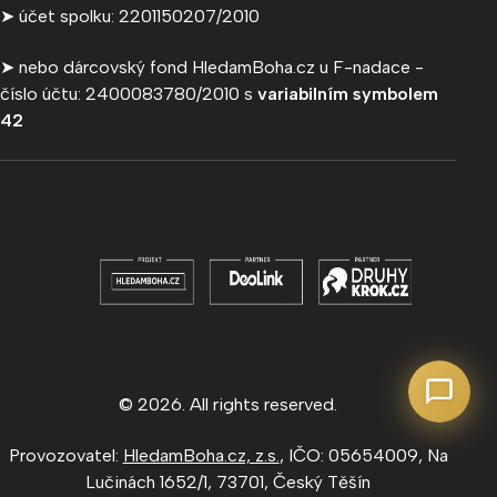
➤ účet spolku: 2201150207/2010
➤ nebo dárcovský fond HledamBoha.cz u F-nadace -
číslo účtu: 2400083780/2010 s
variabilním symbolem
42
© 2026. All rights reserved.
Provozovatel:
HledamBoha.cz, z.s.
, IČO: 05654009, Na
Lučinách 1652/1, 73701, Český Těšín