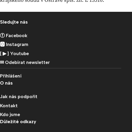
krajského soudu v Ostravě spis. zn. L 15510.
Sledujte nás
ⓕ Facebook
🅾 Instagram
[ ▶︎ ] Youtube
✉︎ Odebírat newsletter
Přihlášení
O nás
Jak nás podpořit
Kontakt
Kdo jsme
Důležité odkazy