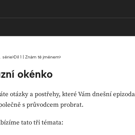
. série
Díl 1 | Znám tě jménem
zní okénko
e otázky a postřehy, které Vám dnešní epizoda 
polečně s průvodcem probrat.
bízíme tato tři témata: