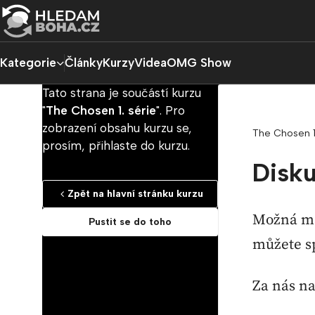
Kategorie
Články
Kurzy
Videa
OMG Show
Tato strana je součástí kurzu
"
The Chosen 1. série
". Pro
zobrazení obsahu kurzu se,
The Chosen 1
prosím, přihlaste do kurzu.
Disku
Zpět na hlavní stránku kurzu
Možná mát
Pustit se do toho
můžete s
Za nás na