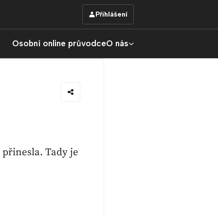
Přihlášení
Osobní online průvodce
O nás
přinesla. Tady je