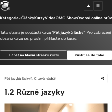
Kategorie
Články
Kurzy
Videa
OMG Show
Osobní online prů
Tato strana je součástí kurzu "
Pět jazyků lásky
". Pro zobrazení
obsahu kurzu se, prosím, přihlaste do kurzu.
Zpět na hlavní stránku kurzu
Pustit se do toho
Pět jazyků lásky
1. Citová nádrž
1.2 Různé jazyky