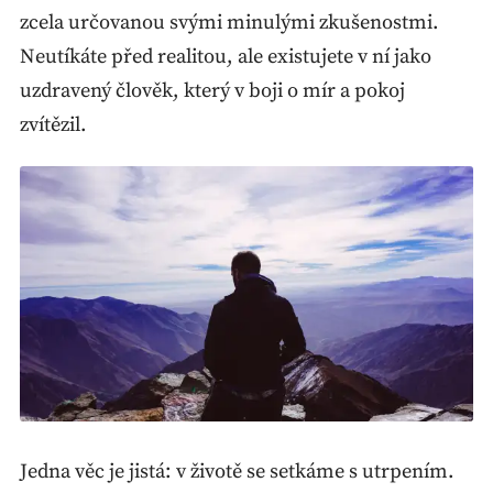
zcela určovanou svými minulými zkušenostmi.
Neutíkáte před realitou, ale existujete v ní jako
uzdravený člověk, který v boji o mír a pokoj
zvítězil.
Jedna věc je jistá: v životě se setkáme s utrpením.