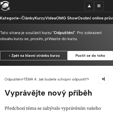
Kategorie
Články
Kurzy
Videa
OMG Show
Osobní online prů
Tato strana je součástí kurzu "
Odpuštění
". Pro zobrazení
obsahu kurzu se, prosím, přihlaste do kurzu.
Zpět na hlavní stránku kurzu
Pustit se do toho
Odpuštění
TÉMA 4: Jak budete schopní odpustit?
Vyprávějte nový příběh
Předchozí téma se zabývalo vyprávěním vašeho