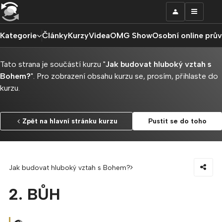
Kategorie
Články
Kurzy
Videa
OMG Show
Osobní online prů
Tato strana je součástí kurzu "
Jak budovat hluboký vztah s
Bohem?
". Pro zobrazení obsahu kurzu se, prosím, přihlaste do
kurzu.
Zpět na hlavní stránku kurzu
Pustit se do toho
Jak budovat hluboký vztah s Bohem?
2. BŮH